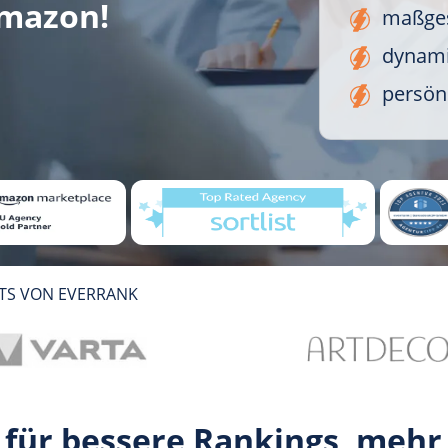
Amazon!
maßges
dynami
persön
ITS VON EVERRANK
 für bessere Rankings, mehr 