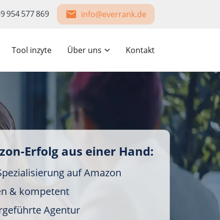
9 954 577 869
info@everrank.de
Tool inzyte
Über uns
Kontakt
zon-Erfolg aus einer Hand:
Spezialisierung auf Amazon
en & kompetent
rgeführte Agentur