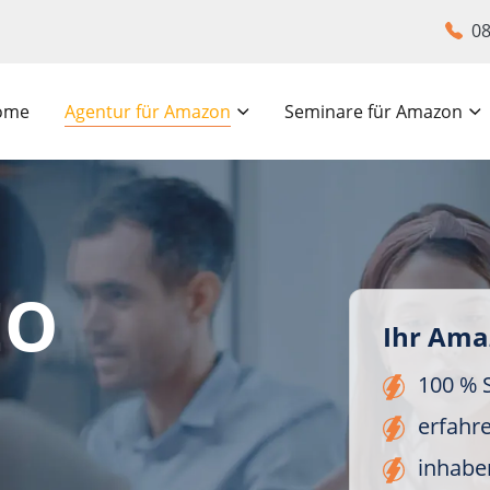
08
ome
Agentur für Amazon
Seminare für Amazon
EO
Ihr Ama
100 % 
erfahr
inhabe