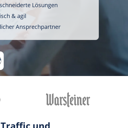
chneiderte Lösungen
sch & agil
licher Ansprechpartner
Traffic und