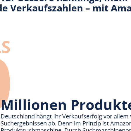
de Verkaufszahlen – mit Am
Millionen Produk
Bei meher als 230
Deutschland hängt Ihr Verkaufserfolg vor allem v
Suchergebnissen ab. Denn im Prinzip ist Amazon
Produktsuchmaschine. Durch Suchmaschinenopt