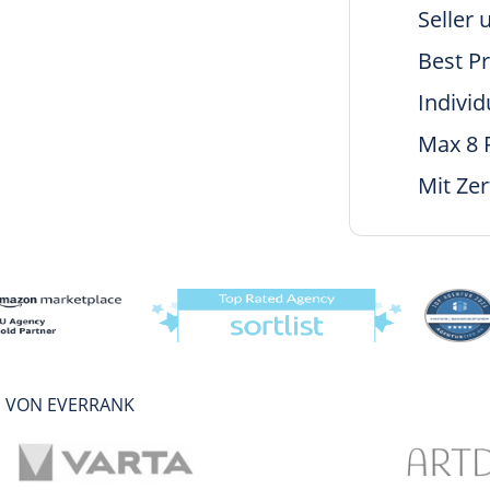
mazon
Seller
n
Best Pr
Individ
Max 8 
Mit Zer
S VON EVERRANK