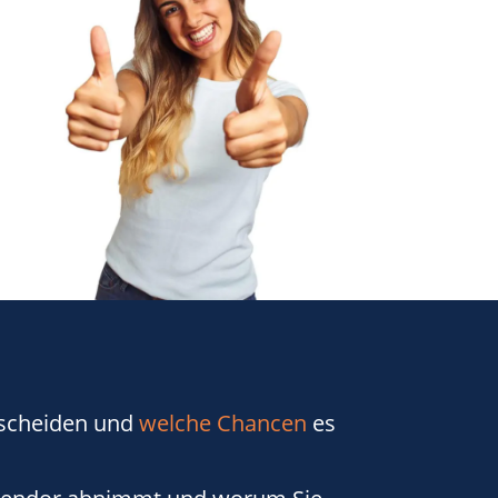
rscheiden und
welche Chancen
es