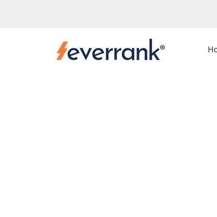
H
Amazon
Vendor Sc