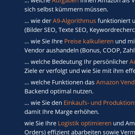
… welche
Aufgaben
Ihnen Amazon als 
sich selbst kümmern müssen.
… wie der
A9-Algorithmus
funktioniert u
(Bilder SEO, Texte SEO, Keywordrecherc
… wie Sie Ihre
Preise kalkulieren
und mit
Vendor aushandeln (Bonus, COOP, Zahl
… welche Bedeutung Ihr persönlicher
A
Ziele er verfolgt und wie Sie mit ihm e
… welche Funktionen das
Amazon Vendo
Backend optimal nutzen.
… wie Sie den
Einkaufs- und Produktion
damit Ihre Marge erhöhen.
wie Sie Ihre
Logistik optimieren
und Ama
Orders) effizient abarbeiten sowie Ver