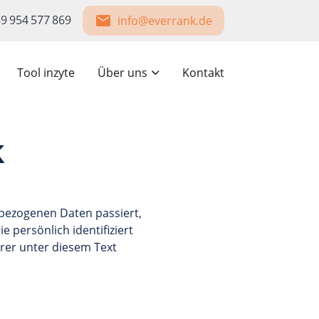
9 954 577 869
info@everrank.de
Tool inzyte
Über uns
Kontakt
k
nbezogenen Daten passiert,
 persönlich identifiziert
er unter diesem Text