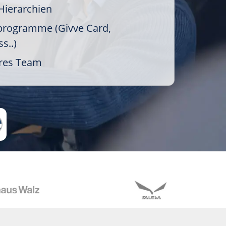
Hierarchien
rogramme (Givve Card,
s..)
äres Team