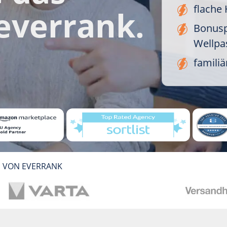
flache 
everrank.
Bonusp
Wellpas
famili
S VON EVERRANK