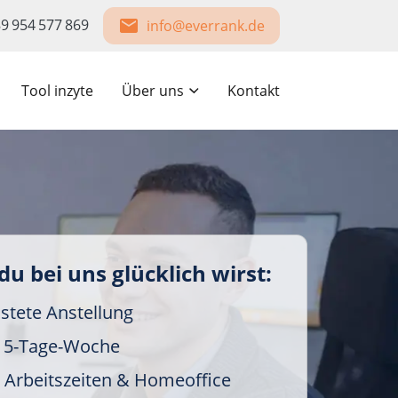
9 954 577 869
info@everrank.de
Tool inzyte
Über uns
Kontakt
 bei uns glücklich wirst:
stete Anstellung
r 5-Tage-Woche
e Arbeitszeiten & Homeoffice