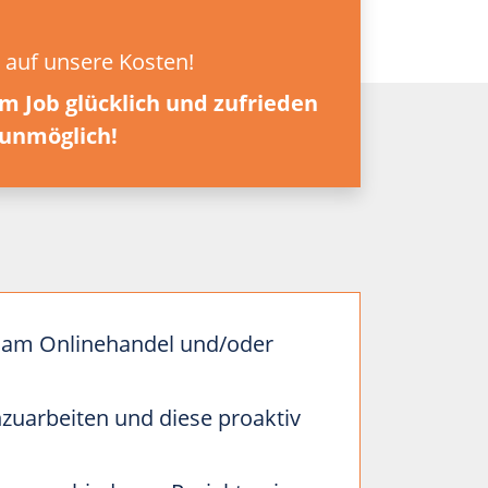
 auf unsere Kosten!
m Job glücklich und zufrieden
t unmöglich!
se am Onlinehandel und/oder
nzuarbeiten und diese proaktiv