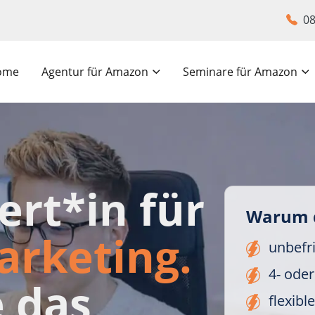
08
ome
Agentur für Amazon
Seminare für Amazon
rt*in für
Warum du
rketing.
unbefri
4- ode
 das
flexibl