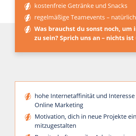
kostenfreie Getränke und Snacks
regelmäßige Teamevents – natürlich
Was brauchst du sonst noch, um i
zu sein? Sprich uns an – nichts is
hohe Internetaffinität und Interes
Online Marketing
Motivation, dich in neue Projekte ei
mitzugestalten